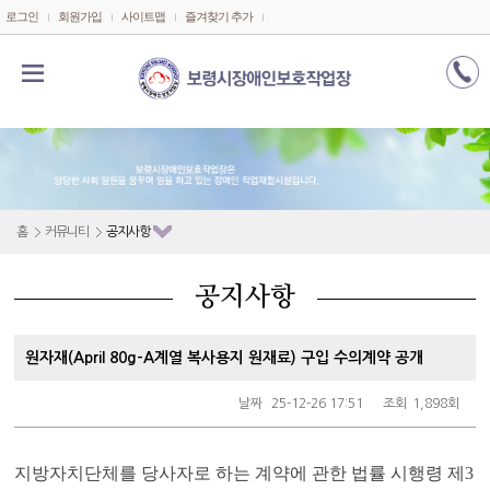
메인콘텐츠 바로가기
로그인
회원가입
사이트맵
즐겨찾기 추가
홈
커뮤니티
공지사항
공지사항
원자재(April 80g-A계열 복사용지 원재료) 구입 수의계약 공개
날짜
25-12-26 17:51
조회
1,898회
지방자치단체를 당사자로 하는 계약에 관한 법률 시행령 제
3