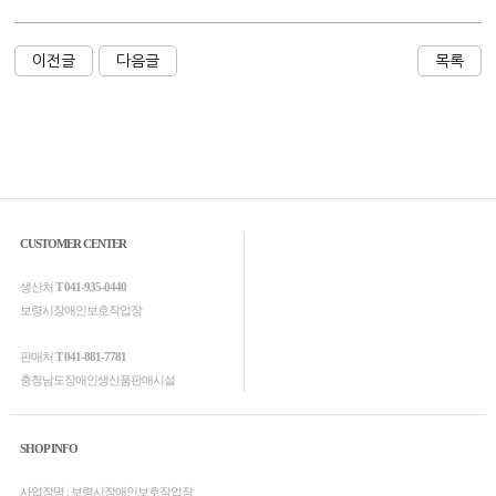
이전글
다음글
목록
CUSTOMER CENTER
생산처
T 041-935-0440
보령시장애인보호작업장
판매처
T 041-881-7781
충청남도장애인생산품판매시설
SHOP INFO
사업장명 : 보령시장애인보호작업장