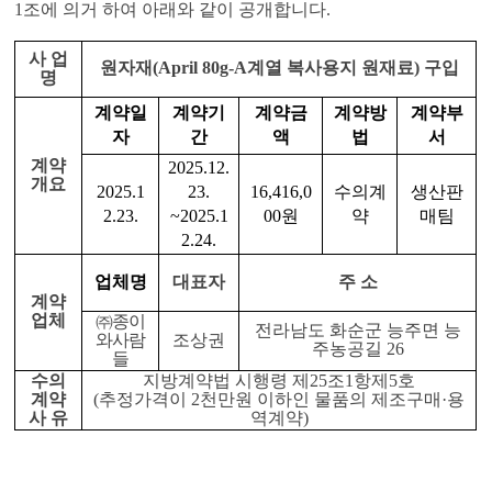
1
조에 의거 하여 아래와 같이 공개합니다
.
사 업
원자재
(April 80g-A
계열 복사용지 원재료
)
구입
명
계약일
계약기
계약금
계약방
계약부
자
간
액
법
서
계약
2025.12.
개요
2025.1
23.
16,416,0
수의계
생산판
2.23.
~2025.1
00
원
약
매팀
2.24.
업체명
대표자
주 소
계약
업체
㈜
종이
전라남도 화순군 능주면 능
와사람
조상권
주농공길
26
들
수의
지방계약법 시행령 제
25
조
1
항제
5
호
계약
(
추정가격이
2
천만원 이하인 물품의 제조구매
·
용
사 유
역계약
)