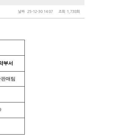
날짜
25-12-30 14:07
조회
1,738회
약부서
산판매팀
9