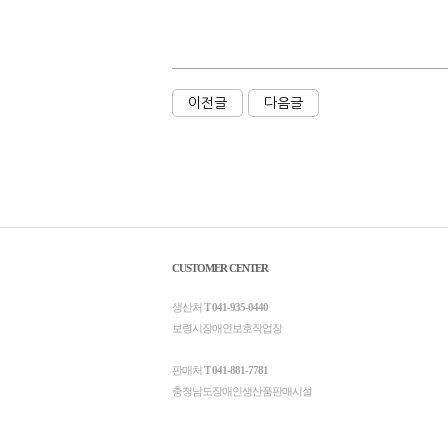
이전글
다음글
CUSTOMER CENTER
생산처
T 041-935-0440
보령시장애인보호작업장
판매처
T 041-881-7781
충청남도장애인생산품판매시설