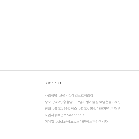
SHOP INFO
사업장명 : 보령시장애인보호작업장
주소 : (33484) 충청남도 보령시 양지뜸길 5 (명천동 705-5)
전화 : 041-935-0440 팩스 : 041-936-0440 대표자명 : 김혁연
사업자등록번호 : 313-82-67131
이메일 : bobojag@daum.net 개인정보관리책임자 :