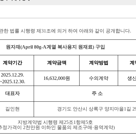
관한 법률 시행령 제
31
조에 의거 하여 아래와 같이 공개합니다
.
원자재
(April 80g-A
계열 복사용지 원재료
)
구입
계약기간
계약금액
계약방법
계
2025.12.29.
16,632,000
원
수의계약
생
~2025.12.30.
대표자
주 소
길인현
경기도 안산시 상록구 양지마을
1
길
2
지방계약법 시행령 제
25
조
1
항제
5
호
추정가격이
2
천만원 이하인 물품의 제조구매
·
용역계약
)