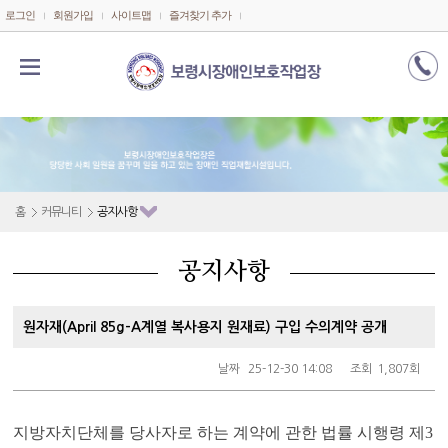
메인콘텐츠 바로가기
로그인
회원가입
사이트맵
즐겨찾기 추가
홈
커뮤니티
공지사항
공지사항
원자재(April 85g-A계열 복사용지 원재료) 구입 수의계약 공개
날짜
25-12-30 14:08
조회
1,807회
지방자치단체를 당사자로 하는 계약에 관한 법률 시행령 제
3