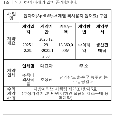
1
조에 의거 하여 아래와 같이 공개합니다
.
사 업
원자재
(April 85g-A
계열 복사용지 원재료
)
구입
명
계약일
계약기
계약금
계약방
계약부
자
간
액
법
서
계약
2025.12.
개요
2025.1
29.
18,360,0
수의계
생산판
2.29.
~2025.1
00
원
약
매팀
2.30.
업체명
대표자
주 소
계약
업체
㈜
종이
전라남도 화순군 능주면 능
와사람
조상권
주농공길
26
들
수의
지방계약법 시행령 제
25
조
1
항제
5
호
계약
(
추정가격이
2
천만원 이하인 물품의 제조구매
·
용
사 유
역계약
)