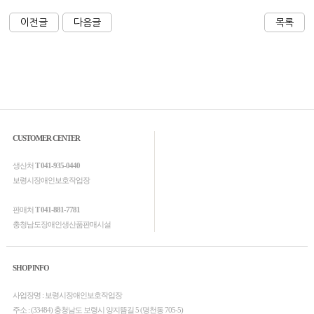
이전글
다음글
목록
CUSTOMER CENTER
생산처
T 041-935-0440
보령시장애인보호작업장
판매처
T 041-881-7781
충청남도장애인생산품판매시설
SHOP INFO
사업장명 : 보령시장애인보호작업장
주소 : (33484) 충청남도 보령시 양지뜸길 5 (명천동 705-5)