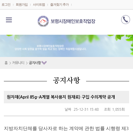
메인콘텐츠 바로가기
로그인
회원가입
사이트맵
즐겨찾기 추가
홈
커뮤니티
공지사항
공지사항
원자재(April 85g-A계열 복사용지 원재료) 구입 수의계약 공개
날짜
25-12-31 15:48
조회
1,855회
지방자치단체를 당사자로 하는 계약에 관한 법률 시행령 제
3