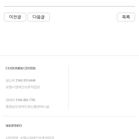
이전글
다음글
목록
CUSTOMER CENTER
생산처
T 041-935-0440
보령시장애인보호작업장
판매처
T 041-881-7781
충청남도장애인생산품판매시설
SHOP INFO
사업장명 : 보령시장애인보호작업장