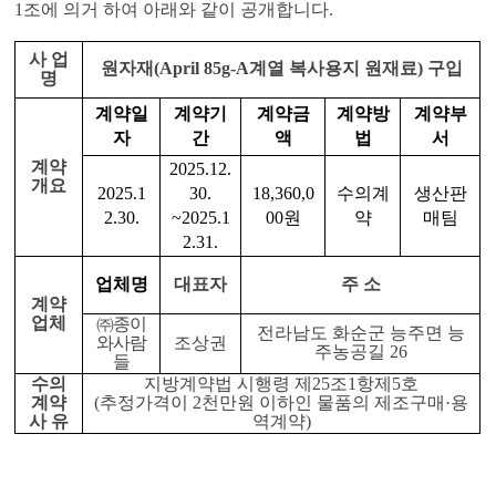
1
조에 의거 하여 아래와 같이 공개합니다
.
사 업
원자재
(April 85g-A
계열 복사용지 원재료
)
구입
명
계약일
계약기
계약금
계약방
계약부
자
간
액
법
서
계약
2025.12.
개요
2025.1
30.
18,360,0
수의계
생산판
2.30.
~2025.1
00
원
약
매팀
2.31.
업체명
대표자
주 소
계약
업체
㈜
종이
전라남도 화순군 능주면 능
와사람
조상권
주농공길
26
들
수의
지방계약법 시행령 제
25
조
1
항제
5
호
계약
(
추정가격이
2
천만원 이하인 물품의 제조구매
·
용
사 유
역계약
)