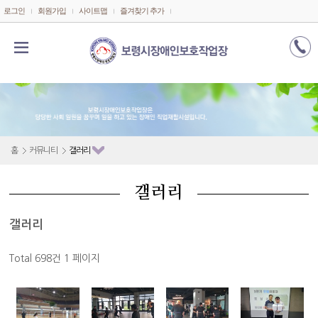
메인콘텐츠 바로가기
로그인
회원가입
사이트맵
즐겨찾기 추가
홈
커뮤니티
갤러리
갤러리
갤러리
Total 698건
1 페이지