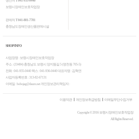
생산처
T 041-935-0440
보령시장애인보호작업장
판매처
T 041-881-7781
충청남도장애인생산품판매시설
SHOP INFO
사업장명 : 보령시장애인보호작업장
주소 : (33484) 충청남도 보령시 양지뜸길 5 (명천동 705-5)
전화 : 041-935-0440 팩스 : 041-936-0440 대표자명 : 김혁연
사업자등록번호 : 313-82-67131
이메일 : bobojag@daum.net 개인정보관리책임자 :
이용약관
개인정보취급방침
이메일무단수집거부
Copyright © 2016 보령시장애인보호작업장
All Rights Reserved.