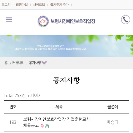
메인콘텐츠 바로가기
로그인
회원가입
사이트맵
즐겨찾기 추가
홈
커뮤니티
공지사항
공지사항
Total 253건
5 페이지
번호
제목
글쓴이
보령시장애인보호작업장 직업훈련교사
193
차승규
채용공고