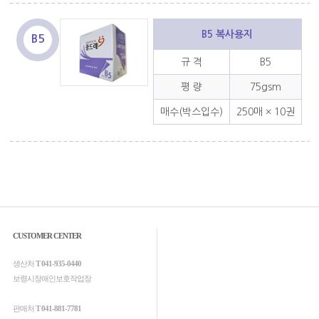
B5 복사용지
B5
규 격
B5
평 량
75gsm
매수(박스입수)
250매 × 10권
CUSTOMER CENTER
생산처
T 041-935-0440
보령시장애인보호작업장
판매처
T 041-881-7781