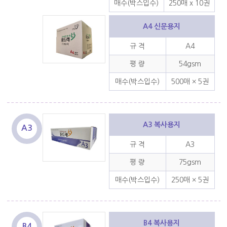
매수(박스입수)
250매 x 10권
A4 신문용지
규 격
A4
평 량
54gsm
매수(박스입수)
500매 × 5권
A3 복사용지
A3
규 격
A3
평 량
75gsm
매수(박스입수)
250매 × 5권
B4 복사용지
B4