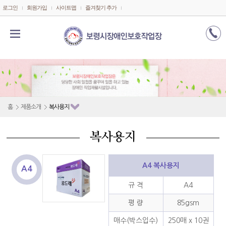
메인콘텐츠 바로가기
로그인
회원가입
사이트맵
즐겨찾기 추가
홈
제품소개
복사용지
복사용지
A4 복사용지
A4
규 격
A4
평 량
85gsm
매수(박스입수)
250매 x 10권