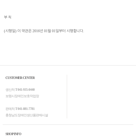
부 칙
(
)
2016
01
01
.
시행일
이 약관은
년
월
일부터 시행합니다
CUSTOMER CENTER
생산처
T 041-935-0440
보령시장애인보호작업장
판매처
T 041-881-7781
충청남도장애인생산품판매시설
SHOP INFO