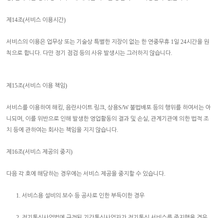
14
(
)
제
조
서비스 이용시간
1
24
서비스의 이용은 업무상 또는 기술상 특별한 지장이 없는 한 연중무휴
일
시간을 원
.
.
칙으로 합니다
다만 정기 점검 등의 사유 발생시는 그러하지 않습니다
15
(
)
제
조
서비스 이용 책임
,
,
S/W
서비스를 이용하여 해킹
음란사이트 링크
상용
불법배포 등의 행위를 하여서는 아
,
,
니되며
이를 위반으로 인해 발생한 영업활동의 결과 및 손실
관계기관에 의한 법적 조
.
치 등에 관하여는 회사는 책임을 지지 않습니다
16
(
)
제
조
서비스 제공의 중지
.
다음 각 호에 해당하는 경우에는 서비스 제공을 중지할 수 있습니다
1.
서비스용 설비의 보수 등 공사로 인한 부득이한 경우
2.
전기통신사업법에 규정된 기간통신사업자가 전기통신 서비스를 중지했을 경우