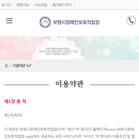
메인콘텐츠 바로가기
로그인
회원가입
사이트맵
즐겨찾기 추가
홈
이용약관
이용약관
1
제
장 총 칙
1
(
)
제
조
목적
(
"
"
)
(www.
이 약관은
보령시장애인보호작업장
이하
회사
라 한다
가 홈페이지
보령시장애
.com)
(
"
"
)
인보호작업장
에서 제공하는 모든 서비스
이하
서비스
라 한다
의 이용조건 및 절