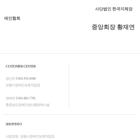
사단법인 한국지체장
애인협회
중앙회장 황재연
CUSTOMER CENTER
생산처
T 041-935-0440
보령시장애인보호작업장
판매처
T 041-881-7781
충청남도장애인생산품판매시설
SHOP INFO
사업장명 : 보령시장애인보호작업장