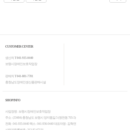
CUSTOMER CENTER
생산처
T 041-935-0440
보령시장애인보호작업장
판매처
T 041-881-7781
충청남도장애인생산품판매시설
SHOP INFO
사업장명 : 보령시장애인보호작업장
주소 : (33484) 충청남도 보령시 양지뜸길 5 (명천동 705-5)
전화 : 041-935-0440 팩스 : 041-936-0440 대표자명 : 김혁연
사업자등록번호 : 313-82-67131